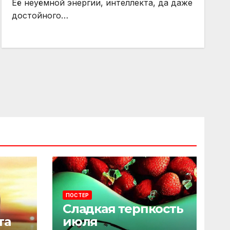
Её неуёмной энергии, интеллекта, да даже
достойного…
ПОСТЕР
Сладкая терпкость
та
июля