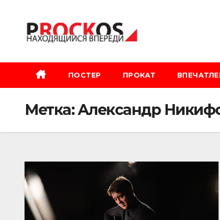
Перейти
к
содержимому
ПОСТЕР
ПРОКАТ
ВПЕЧАТЛЕ
Метка:
Александр Никиф