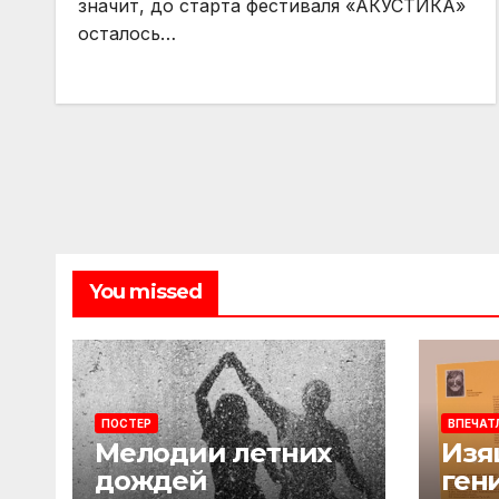
значит, до старта фестиваля «АКУСТИКА»
осталось…
You missed
ПОСТЕР
ВПЕЧАТ
Мелодии летних
Изя
дождей
ген