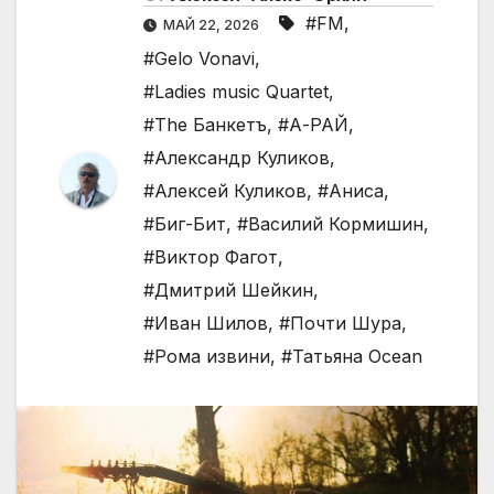
#FM
,
МАЙ 22, 2026
#Gelo Vonavi
,
#Ladies music Quartet
,
#The Банкетъ
,
#А-РАЙ
,
#Александр Куликов
,
#Алексей Куликов
,
#Аниса
,
#Биг-Бит
,
#Василий Кормишин
,
#Виктор Фагот
,
#Дмитрий Шейкин
,
#Иван Шилов
,
#Почти Шура
,
#Рома извини
,
#Татьяна Ocean