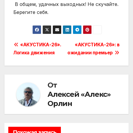
В общем, удачных выходных! Не скучайте.
Берегите себя.
Навигация
«АКУСТИКА-26».
«АКУСТИКА-26»: в
Логика движения
ожидании премьер
по
записям
От
Алексей «Алекс»
Орлин
Похожая запись