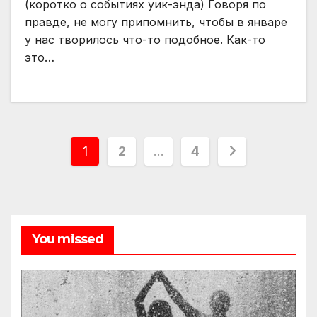
(коротко о событиях уик-энда) Говоря по
правде, не могу припомнить, чтобы в январе
у нас творилось что-то подобное. Как-то
это…
Пагинация
1
2
…
4
записей
You missed