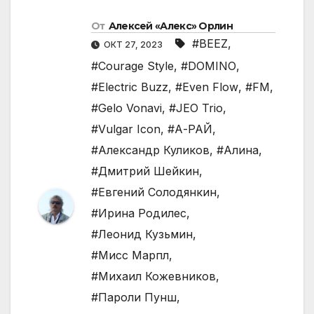
От
Алексей «Алекс» Орлин
#BEEZ
,
ОКТ 27, 2023
#Courage Style
,
#DOMINO
,
#Electric Buzz
,
#Even Flow
,
#FM
,
#Gelo Vonavi
,
#JEO Trio
,
#Vulgar Icon
,
#А-РАЙ
,
#Александр Куликов
,
#Алина
,
#Дмитрий Шейкин
,
#Евгений Солодянкин
,
#Ирина Родилес
,
#Леонид Кузьмин
,
#Мисс Марпл
,
#Михаил Кожевников
,
#Пароли Пунш
,